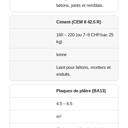
bétons, joints et remblais.
Ciment (CEM II 42.5 R)
160 – 220 (ou 7–9 CHF/sac 25
kg)
tonne
Liant pour bétons, mortiers et
enduits.
Plaques de plâtre (BA13)
4.5 – 6.5
m²